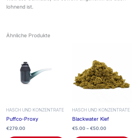
lohnend ist.
Ähnliche Produkte
Preisspanne:
Di
€5.00
Pr
bis
€50.00
we
me
Va
auf
Di
Op
HASCH UND KONZENTRATE
HASCH UND KONZENTRATE
kö
Puffco-Proxy
Blackwater Kief
au
€
279.00
€
5.00
–
€
50.00
de