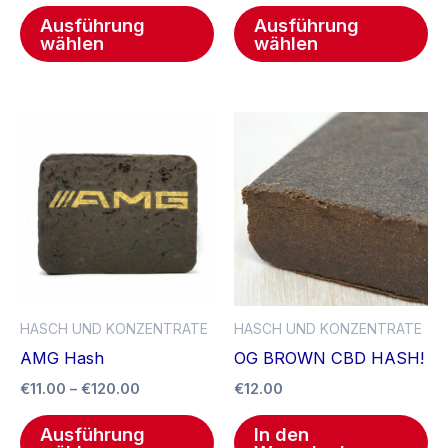
Produktseite
Pr
Ausführung
Ausführung
gewählt
ge
wählen
wählen
werden
we
Preisspanne:
Dieses
€11.00
Produkt
bis
€120.00
weist
mehrere
Varianten
auf.
Die
Optionen
HASCH UND KONZENTRATE
HASCH UND KONZENTRATE
können
AMG Hash
OG BROWN CBD HASH!
auf
€
11.00
–
€
120.00
€
12.00
der
Produktseite
Ausführung
In den