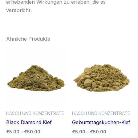
erhebenden Wirkungen zu erleben, die es
verspricht.
Ähnliche Produkte
Preisspanne:
Preisspanne:
Dieses
Di
€5.00
€5.00
Produkt
Pr
bis
bis
€50.00
weist
€50.00
we
mehrere
me
Varianten
Va
auf.
auf
Die
Di
Optionen
Op
HASCH UND KONZENTRATE
HASCH UND KONZENTRATE
können
kö
Black Diamond Kief
Geburtstagskuchen-Kief
auf
au
€
5.00
–
€
50.00
€
5.00
–
€
50.00
der
de