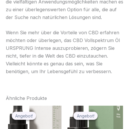
die vielfältigen Anwendungsmöglichkeiten machen es
zu einer überlegenswerten Option für alle, die auf
der Suche nach natürlichen Lösungen sind.
Wenn Sie mehr über die Vorteile von CBD erfahren
möchten oder überlegen, das CBD Vollspektrum Öl
URSPRUNG Intense auszuprobieren, zögern Sie
nicht, tiefer in die Welt des CBD einzutauchen.
Vielleicht könnte es genau das sein, was Sie
benötigen, um Ihr Lebensgefühl zu verbessern.
Ähnliche Produkte
Ursprünglicher
Aktueller
Ursprünglicher
Aktueller
Preis
Preis
Preis
Preis
Angebot!
Angebot!
Angebot!
Angebot!
war:
ist:
war:
ist:
€39.90
€27.93.
€88.90
€62.23.