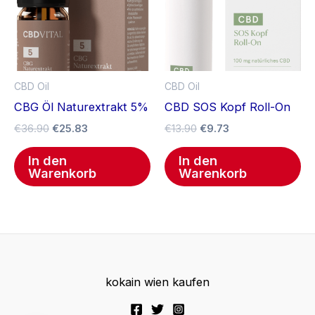
CBD Oil
CBD Oil
CBG Öl Naturextrakt 5%
CBD SOS Kopf Roll-On
€
36.90
€
25.83
€
13.90
€
9.73
In den
In den
Warenkorb
Warenkorb
kokain wien kaufen