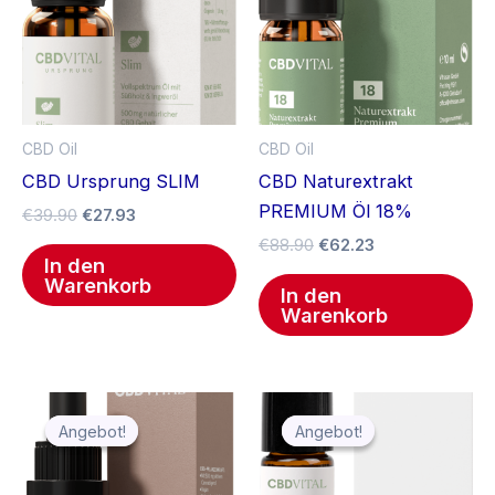
CBD Oil
CBD Oil
CBD Ursprung SLIM
CBD Naturextrakt
PREMIUM Öl 18%
€
39.90
€
27.93
€
88.90
€
62.23
In den
Warenkorb
In den
Warenkorb
Ursprünglicher
Aktueller
Ursprünglicher
Aktueller
Preis
Preis
Preis
Preis
Angebot!
Angebot!
Angebot!
Angebot!
war:
ist:
war:
ist:
€36.90
€25.83.
€13.90
€9.73.