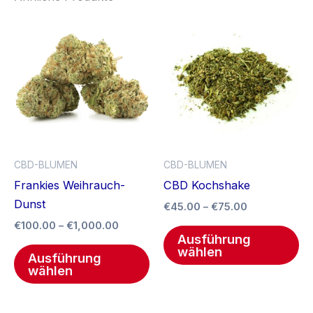
Preisspanne:
Preisspanne
Dieses
Di
€100.00
€45.00
Produkt
Pr
bis
bis
€1,000.00
weist
€75.00
we
mehrere
me
Varianten
Va
auf.
auf
Die
Di
Optionen
Op
CBD-BLUMEN
CBD-BLUMEN
können
kö
Frankies Weihrauch-
CBD Kochshake
auf
au
Dunst
€
45.00
–
€
75.00
der
de
€
100.00
–
€
1,000.00
Produktseite
Pr
Ausführung
gewählt
ge
wählen
Ausführung
werden
we
wählen