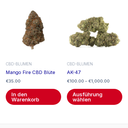
Preissp
Di
€100.00
Pr
bis
€1,000.
we
me
Va
auf
Di
Op
CBD-BLUMEN
CBD-BLUMEN
kö
Mango Fire CBD Blüte
AK-47
au
€
35.00
€
100.00
–
€
1,000.00
de
Pr
In den
Ausführung
ge
Warenkorb
wählen
we