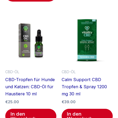
CBD-ÖL
CBD-ÖL
CBD-Tropfen für Hunde
Calm Support CBD
und Katzen: CBD-Öl für
Tropfen & Spray 1200
Haustiere 10 ml
mg 30 ml
€
25.00
€
39.00
In den
In den