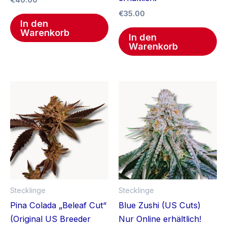
€
40.00
€
35.00
In den
Warenkorb
In den
Warenkorb
Stecklinge
Stecklinge
Pina Colada „Beleaf Cut“
Blue Zushi (US Cuts)
(Original US Breeder
Nur Online erhältlich!