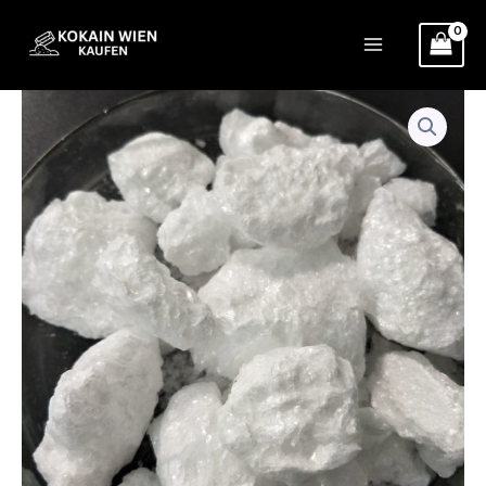
Zum
Inhalt
springen
Peruanisches
Preisspanne:
Kokain
Menge
€50.00
bis
€4,000.00