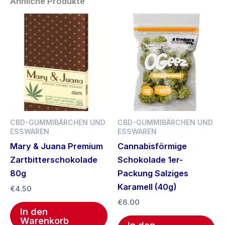
Ähnliche Produkte
CBD-GUMMIBÄRCHEN UND
CBD-GUMMIBÄRCHEN UND
ESSWAREN
ESSWAREN
Mary & Juana Premium
Cannabisförmige
Zartbitterschokolade
Schokolade 1er-
80g
Packung Salziges
Karamell (40g)
€
4.50
€
6.00
In den
Warenkorb