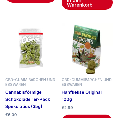
In den
Warenkorb
CBD-GUMMIBÄRCHEN UND
CBD-GUMMIBÄRCHEN UND
ESSWAREN
ESSWAREN
Cannabisförmige
Hanfkekse Original
Schokolade 1er-Pack
100g
Spekulatius (35g)
€
2.99
€
6.00