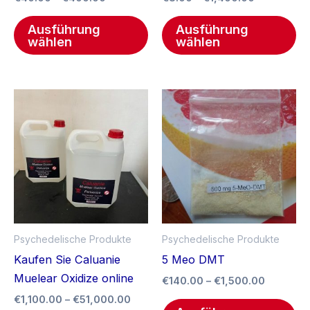
der
de
Produktseite
Pr
Ausführung
Ausführung
gewählt
ge
wählen
wählen
werden
we
Preisspanne:
Preisspa
Dieses
Di
€1,100.00
€140.00
Produkt
Pr
bis
bis
€51,000.00
weist
€1,500.0
we
mehrere
me
Varianten
Va
auf.
auf
Die
Di
Optionen
Op
Psychedelische Produkte
Psychedelische Produkte
können
kö
Kaufen Sie Caluanie
5 Meo DMT
auf
au
Muelear Oxidize online
€
140.00
–
€
1,500.00
der
de
€
1,100.00
–
€
51,000.00
Produktseite
Pr