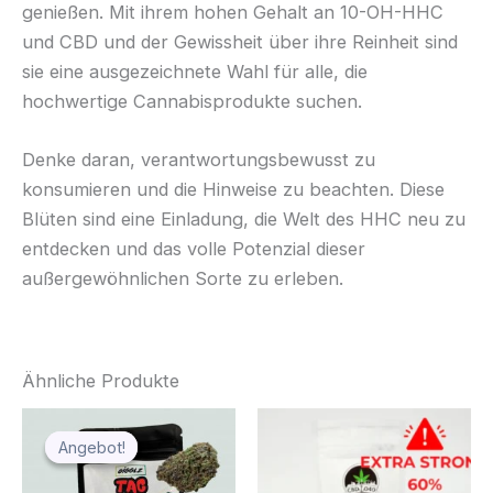
genießen. Mit ihrem hohen Gehalt an 10-OH-HHC
und CBD und der Gewissheit über ihre Reinheit sind
sie eine ausgezeichnete Wahl für alle, die
hochwertige Cannabisprodukte suchen.
Denke daran, verantwortungsbewusst zu
konsumieren und die Hinweise zu beachten. Diese
Blüten sind eine Einladung, die Welt des HHC neu zu
entdecken und das volle Potenzial dieser
außergewöhnlichen Sorte zu erleben.
Ähnliche Produkte
Ursprünglicher
Aktueller
Preis
Preis
Angebot!
Angebot!
war:
ist:
€29.99
€23.99.