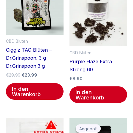
CBD Blüten
Gigglz TAC Blüten –
CBD Blüten
Dr.Grinspoon. 3 g
Purple Haze Extra
Dr.Grinspoon 3 g
Strong 60
€
29.99
€
23.99
€
8.90
In den
In den
Warenkorb
Warenkorb
Ursprünglicher
Aktueller
Preis
Preis
Angebot!
Angebot!
war:
ist: