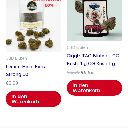
€12.99
€9.99.
CBD Blüten
Gigglz TAC Blüten – OG
CBD Blüten
Kush. 1 g OG Kush 1 g
Lemon Haze Extra
€
12.99
€
9.99
Strong 60
€
8.90
In den
Warenkorb
In den
Warenkorb