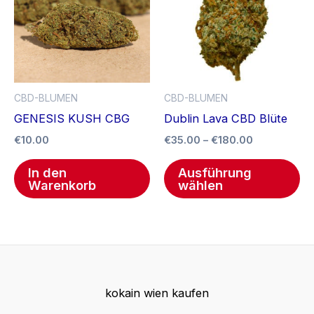
me
Va
auf
Di
Op
CBD-BLUMEN
CBD-BLUMEN
kö
GENESIS KUSH CBG
Dublin Lava CBD Blüte
au
€
10.00
€
35.00
–
€
180.00
de
Pr
In den
Ausführung
ge
Warenkorb
wählen
we
kokain wien kaufen