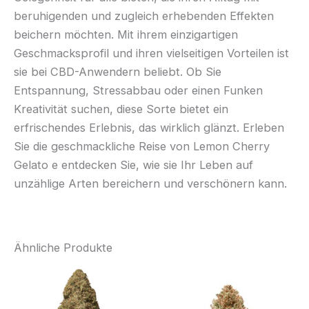
beruhigenden und zugleich erhebenden Effekten
beichern möchten. Mit ihrem einzigartigen
Geschmacksprofil und ihren vielseitigen Vorteilen ist
sie bei CBD-Anwendern beliebt. Ob Sie
Entspannung, Stressabbau oder einen Funken
Kreativität suchen, diese Sorte bietet ein
erfrischendes Erlebnis, das wirklich glänzt. Erleben
Sie die geschmackliche Reise von Lemon Cherry
Gelato e entdecken Sie, wie sie Ihr Leben auf
unzählige Arten bereichern und verschönern kann.
Ähnliche Produkte
Preisspanne:
Preisspann
Dieses
Di
€100.00
€35.00
Produkt
Pr
bis
bis