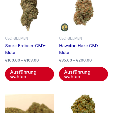
€103.00
weist
€200.00
we
mehrere
me
Varianten
Va
auf.
auf
Die
Di
Optionen
Op
CBD-BLUMEN
CBD-BLUMEN
können
kö
Saure Erdbeer-CBD-
Hawaiian Haze CBD
auf
au
Blüte
Blüte
der
de
€
100.00
–
€
103.00
€
35.00
–
€
200.00
Produktseite
Pr
gewählt
ge
Ausführung
Ausführung
werden
we
wählen
wählen
Preisspann
Di
€35.00
Pr
bis
€180.00
we