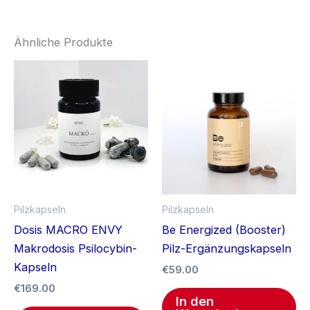
Ähnliche Produkte
Pilzkapseln
Pilzkapseln
Dosis MACRO ENVY
Be Energized (Booster)
Makrodosis Psilocybin-
Pilz-Ergänzungskapseln
Kapseln
€
59.00
€
169.00
In den