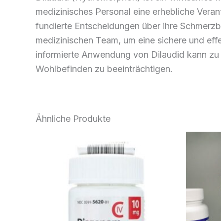
medizinisches Personal eine erhebliche Veran
fundierte Entscheidungen über ihre Schmerzbe
medizinischen Team, um eine sichere und ef
informierte Anwendung von Dilaudid kann zu 
Wohlbefinden zu beeinträchtigen.
Ähnliche Produkte
Preisspanne:
Dieses
€170.00
Produkt
bis
weist
€530.00
mehrere
Varianten
auf.