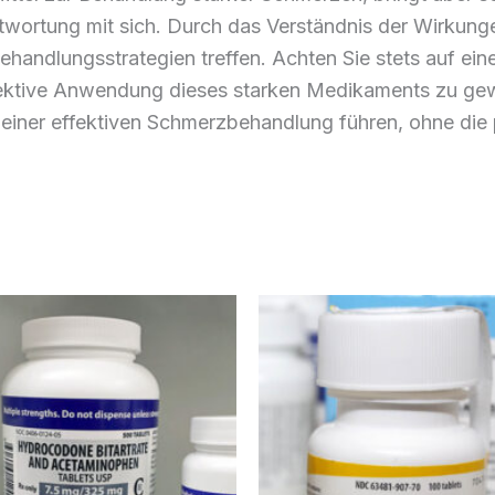
twortung mit sich. Durch das Verständnis der Wirkunge
handlungsstrategien treffen. Achten Sie stets auf ei
fektive Anwendung dieses starken Medikaments zu gewä
einer effektiven Schmerzbehandlung führen, ohne die p
Preisspanne:
Preissp
Dieses
€180.00
€210.0
Produkt
bis
bis
weist
€480.00
€600.0
mehrere
Varianten
auf.