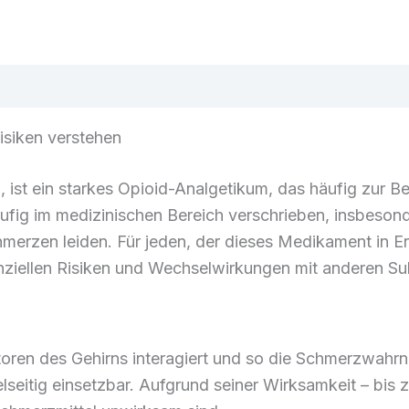
n
Rezensionen (0)
siken verstehen
ist ein starkes Opioid-Analgetikum, das häufig zur B
fig im medizinischen Bereich verschrieben, insbesonde
merzen leiden. Für jeden, der dieses Medikament in Erw
otenziellen Risiken und Wechselwirkungen mit anderen S
toren des Gehirns interagiert und so die Schmerzwahrn
ielseitig einsetzbar. Aufgrund seiner Wirksamkeit – bis