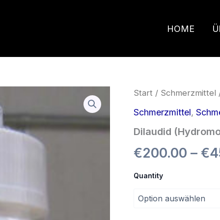
HOME
Ü
Dilaudid
Start
/
Schmerzmittel
(Hydromorphon)
Menge
Schmerzmittel
,
Schme
Dilaudid (Hydrom
€
200.00
–
€
4
Quantity