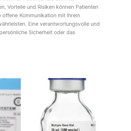
n, Vorteile und Risiken können Patienten
ne offene Kommunikation mit Ihrem
hrleisten. Eine verantwortungsvolle und
ersönliche Sicherheit oder das
anne:
Preisspanne:
Dieses
Dieses
0
€180.00
Produkt
Produkt
bis
weist
weist
0
€480.00
mehrere
mehrere
Varianten
Varianten
auf.
auf.