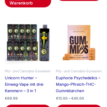
Warenkorb
Preisspanne
Di
€13.00
Pr
bis
€40.00
we
me
Va
auf
Di
Op
Pilz- und Cannabis-Esswaren
Pilz- und Cannabis-Esswaren
kö
Unicorn Hunter –
Euphoria Psychedelics –
au
Einweg-Vape mit drei
Mango-Pfirsich-THC-
de
Kammern – 3 in 1
Gummibärchen
Pr
€
69.99
€
13.00
–
€
40.00
ge
we