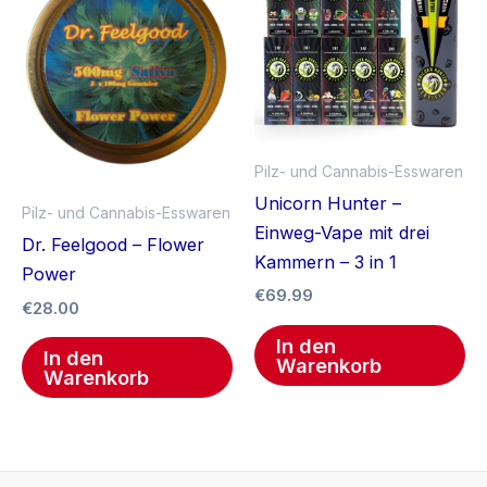
Pilz- und Cannabis-Esswaren
Unicorn Hunter –
Pilz- und Cannabis-Esswaren
Einweg-Vape mit drei
Dr. Feelgood – Flower
Kammern – 3 in 1
Power
€
69.99
€
28.00
In den
In den
Warenkorb
Warenkorb