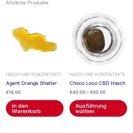
Ähnliche Produkte
Preisspanne
Di
€40.00
Pr
bis
€65.00
we
me
Va
auf
Di
Op
HASCH UND KONZENTRATE
HASCH UND KONZENTRATE
kö
Agent Orange Shatter
Choco Loco CBD Hasch
au
€
14.00
€
40.00
–
€
65.00
de
Pr
In den
Ausführung
ge
Warenkorb
wählen
we