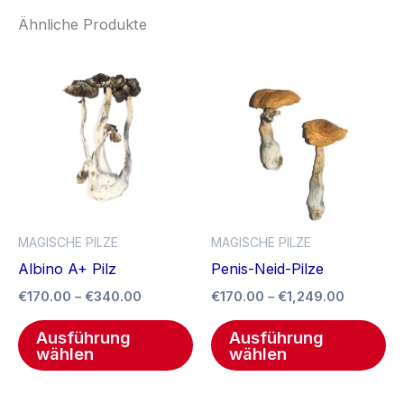
Ähnliche Produkte
Preisspanne:
Preisspa
Dieses
Di
€170.00
€170.00
Produkt
Pr
bis
bis
€340.00
weist
€1,249.0
we
mehrere
me
Varianten
Va
auf.
auf
Die
Di
Optionen
Op
MAGISCHE PILZE
MAGISCHE PILZE
können
kö
Albino A+ Pilz
Penis-Neid-Pilze
auf
au
€
170.00
–
€
340.00
€
170.00
–
€
1,249.00
der
de
Produktseite
Pr
Ausführung
Ausführung
gewählt
ge
wählen
wählen
werden
we