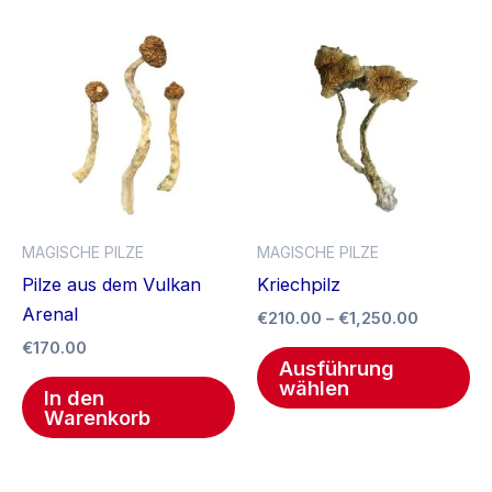
Preisspa
Di
€210.00
Pr
bis
€1,250.0
we
me
Va
auf
Di
Op
MAGISCHE PILZE
MAGISCHE PILZE
kö
Pilze aus dem Vulkan
Kriechpilz
au
Arenal
€
210.00
–
€
1,250.00
de
€
170.00
Pr
Ausführung
ge
wählen
In den
we
Warenkorb