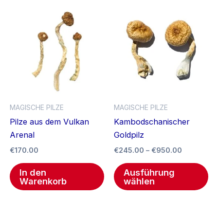
Preisspan
Di
€245.00
Pr
bis
€950.00
we
me
Va
auf
Di
Op
MAGISCHE PILZE
MAGISCHE PILZE
kö
Pilze aus dem Vulkan
Kambodschanischer
au
Arenal
Goldpilz
de
€
170.00
€
245.00
–
€
950.00
Pr
ge
In den
Ausführung
we
Warenkorb
wählen