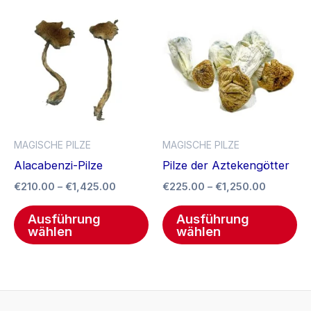
Preisspanne:
Preisspa
Dieses
Di
€210.00
€225.00
Produkt
Pr
bis
bis
€1,425.00
weist
€1,250.0
we
mehrere
me
Varianten
Va
auf.
auf
Die
Di
Optionen
Op
MAGISCHE PILZE
MAGISCHE PILZE
können
kö
Alacabenzi-Pilze
Pilze der Aztekengötter
auf
au
€
210.00
–
€
1,425.00
€
225.00
–
€
1,250.00
der
de
Produktseite
Pr
Ausführung
Ausführung
gewählt
ge
wählen
wählen
werden
we