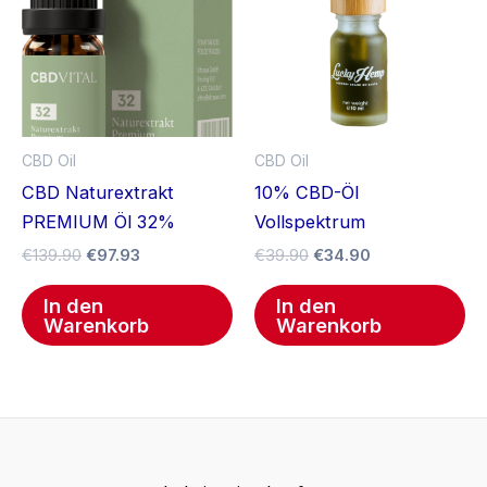
CBD Oil
CBD Oil
CBD Naturextrakt
10% CBD-Öl
PREMIUM Öl 32%
Vollspektrum
€
139.90
€
97.93
€
39.90
€
34.90
In den
In den
Warenkorb
Warenkorb