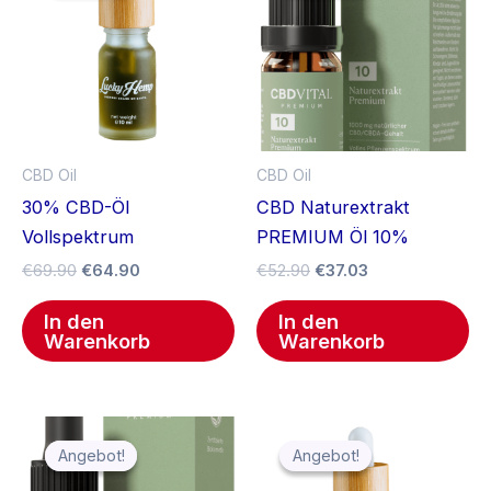
€69.90
€64.90.
€52.90
€37.03.
CBD Oil
CBD Oil
30% CBD-Öl
CBD Naturextrakt
Vollspektrum
PREMIUM Öl 10%
€
69.90
€
64.90
€
52.90
€
37.03
In den
In den
Warenkorb
Warenkorb
Ursprünglicher
Aktueller
Ursprünglicher
Aktueller
Preis
Preis
Preis
Preis
Angebot!
Angebot!
Angebot!
Angebot!
war:
ist:
war:
ist:
€139.90
€97.93.
€39.90
€34.90.