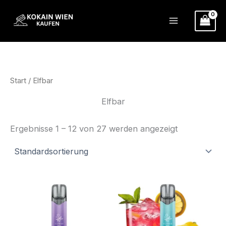
Zum
Inhalt
springen
Start
/ Elfbar
Elfbar
Ergebnisse 1 – 12 von 27 werden angezeigt